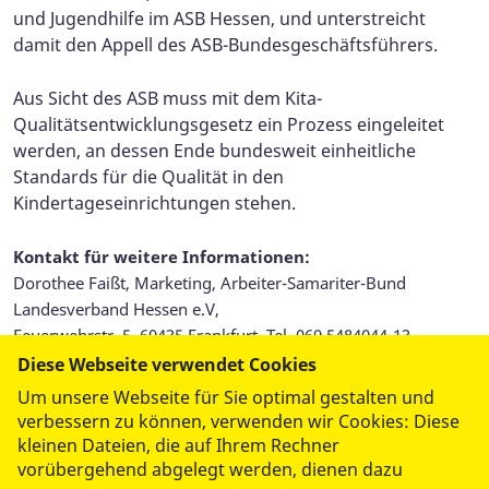
und Jugendhilfe im ASB Hessen, und unterstreicht
damit den Appell des ASB-Bundesgeschäftsführers.
Aus Sicht des ASB muss mit dem Kita-
Qualitätsentwicklungsgesetz ein Prozess eingeleitet
werden, an dessen Ende bundesweit einheitliche
Standards für die Qualität in den
Kindertageseinrichtungen stehen.
Kontakt für weitere Informationen:
Dorothee Faißt, Marketing, Arbeiter-Samariter-Bund
Landesverband Hessen e.V,
Feuerwehrstr. 5, 60435 Frankfurt, Tel. 069 5484044-13,
dorothee.faisst@asb-hessen.de
Diese Webseite verwendet Cookies
Um unsere Webseite für Sie optimal gestalten und
verbessern zu können, verwenden wir Cookies: Diese
kleinen Dateien, die auf Ihrem Rechner
vorübergehend abgelegt werden, dienen dazu