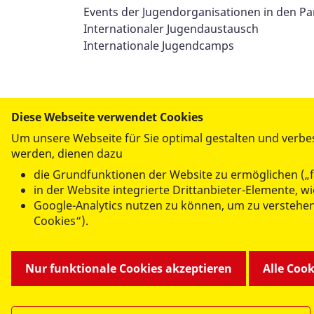
Events der Jugendorganisationen in den Pa
Internationaler Jugendaustausch
Internationale Jugendcamps
Folge uns auf
Facebook
und
Instagram
um im
Diese Webseite verwendet Cookies
Um unsere Webseite für Sie optimal gestalten und verbe
werden, dienen dazu
die Grundfunktionen der Website zu ermöglichen („f
Per E-Mail
in der Website integrierte Drittanbieter-Elemente, 
versenden
Google-Analytics nutzen zu können, um zu verstehe
Cookies“).
Nur funktionale Cookies akzeptieren
Alle Coo