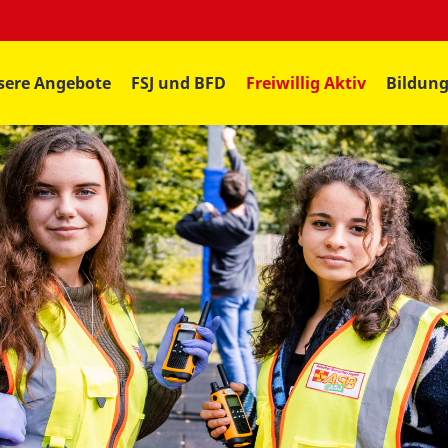
sere Angebote
FSJ und BFD
Freiwillig Aktiv
Bildun