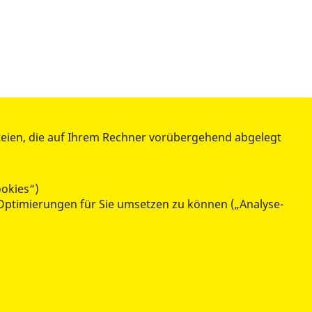
e
E-Mail
.
teien, die auf Ihrem Rechner vorübergehend abgelegt
teilen
tweet
ookies“)
Optimierungen für Sie umsetzen zu können („Analyse-
datenschutzkonform mit
Shariff