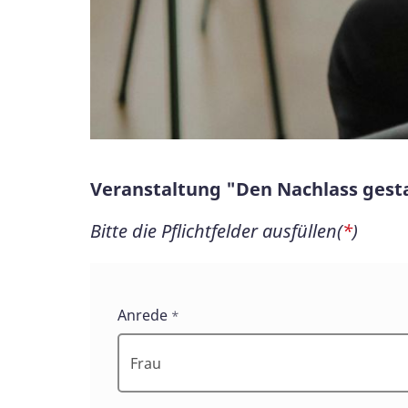
Veranstaltung "Den Nachlass gestal
Bitte die Pflichtfelder ausfüllen(
*
)
Veranstaltung
Anrede
*
"Den
Nachlass
gestalten"
-