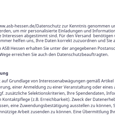
 www.asb-hessen.de/Datenschutz zur Kenntnis genommen u
werden, um mir personalisierte Einladungen und Informati
Interessen abgestimmt sind. Für den Versand benötigen wi
ummer helfen uns, Ihre Daten korrekt zuzuordnen und Si
ASB Hessen erhalten Sie unter der angegebenen Postanschr
Wege erreichen Sie auch den Datenschutzbeauftragten.
tung
t auf Grundlage von Interessenabwägungen gemäß Artikel 6 
erung, einer Anmeldung zu einer Veranstaltung oder eine
f. zusätzliche Selektionskriterien, Ihre Spendendaten, In
Kontaktpflege (z.B. Erreichbarkeit). Zweck der Datenerheb
en, eine Zuwendungsbestätigung ausstellen zu können, Si
nützige Arbeit zusenden zu können. Eine Übermittlung Ihre