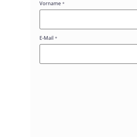
Seien
Vorname
*
Sie
dabei!
E-Mail
*