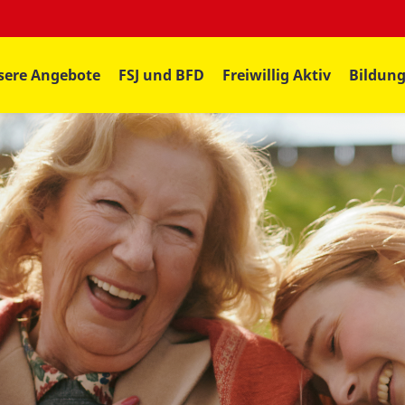
sere Angebote
FSJ und BFD
Freiwillig Aktiv
Bildun