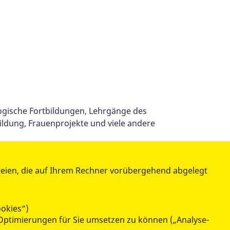
ogische Fortbildungen, Lehrgänge des
ildung, Frauenprojekte und viele andere
teien, die auf Ihrem Rechner vorübergehend abgelegt
teilen
tweet
ookies“)
Optimierungen für Sie umsetzen zu können („Analyse-
datenschutzkonform mit
Shariff