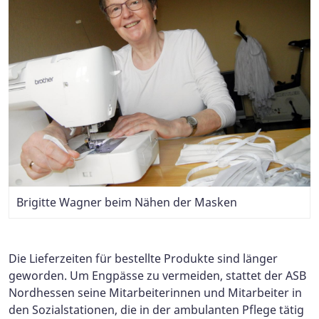
Brigitte Wagner beim Nähen der Masken
Wolfgang Wagner beim Bügeln
Heidelinde Liepe und Gerda Wedekind beim
Zuschnitt der Schutzmasken
Die Lieferzeiten für bestellte Produkte sind länger
geworden. Um Engpässe zu vermeiden, stattet der ASB
Nordhessen seine Mitarbeiterinnen und Mitarbeiter in
den Sozialstationen, die in der ambulanten Pflege tätig