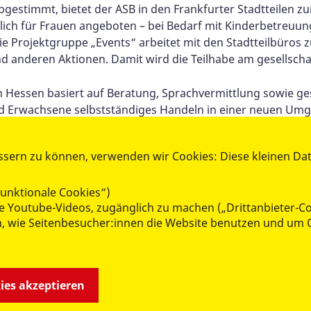
gestimmt, bietet der ASB in den Frankfurter Stadtteilen z
ßlich für Frauen angeboten – bei Bedarf mit Kinderbetreuu
ie Projektgruppe „Events“ arbeitet mit den Stadtteilbüros 
 anderen Aktionen. Damit wird die Teilhabe am gesellschaft
 Hessen basiert auf Beratung, Sprachvermittlung sowie gese
und Erwachsene selbstständiges Handeln in einer neuen Umg
tigt, Unterstützungsangebote zu kennen und anzunehmen
ssern zu können, verwenden wir Cookies: Diese kleinen Da
unktionale Cookies“)
wie Youtube-Videos, zugänglich zu machen („Drittanbieter-C
n, wie Seitenbesucher:innen die Website benutzen und um 
kies akzeptieren