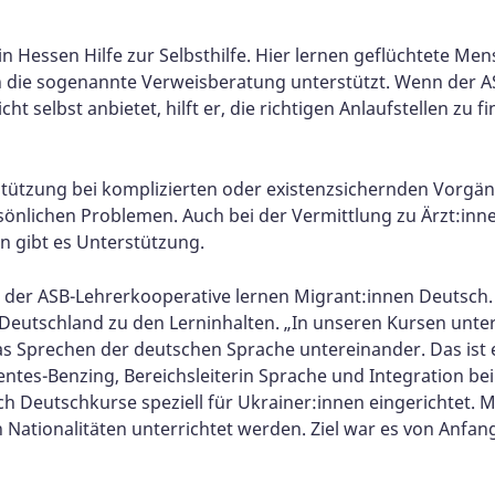
in Hessen Hilfe zur Selbsthilfe. Hier lernen geflüchtete Men
ch die sogenannte Verweisberatung unterstützt. Wenn der 
ht selbst anbietet, hilft er, die richtigen Anlaufstellen zu 
terstützung bei komplizierten oder existenzsichernden Vorg
sönlichen Problemen. Auch bei der Vermittlung zu Ärzt:inne
n gibt es Unterstützung.
 der ASB-Lehrerkooperative lernen Migrant:innen Deutsch.
utschland zu den Lerninhalten. „In unseren Kursen unterr
s Sprechen der deutschen Sprache untereinander. Das ist ei
uentes-Benzing, Bereichsleiterin Sprache und Integration be
 Deutschkurse speziell für Ukrainer:innen eingerichtet. Mi
tionalitäten unterrichtet werden. Ziel war es von Anfang a