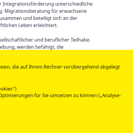
ur Integrationsförderung unterschiedliche
ng. Migrationsberatung für erwachsene
zusammen und beteiligt sich an der
lichen Leben erleichtert.
llschaftlicher und beruflicher Teilhabe.
ebung, werden befähigt, die
.
teien, die auf Ihrem Rechner vorübergehend abgelegt
teilen
tweet
ookies“)
Optimierungen für Sie umsetzen zu können („Analyse-
datenschutzkonform mit
Shariff