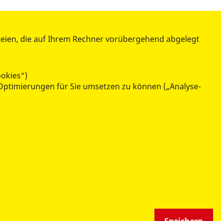
teien, die auf Ihrem Rechner vorübergehend abgelegt
teilen
tweet
ookies“)
Optimierungen für Sie umsetzen zu können („Analyse-
datenschutzkonform mit
Shariff