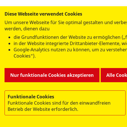
Bitte verwenden Sie ab dem 24.04.2023 diese 
Diese Webseite verwendet Cookies
Um unsere Webseite für Sie optimal gestalten und verbe
werden, dienen dazu
die Grundfunktionen der Website zu ermöglichen („f
Per E-Mail
in der Website integrierte Drittanbieter-Elemente, 
versenden
Google-Analytics nutzen zu können, um zu verstehe
Cookies“).
Nur funktionale Cookies akzeptieren
Alle Coo
Funktionale Cookies
Funktionale Cookies sind für den einwandfreien
Betrieb der Website erforderlich.
© 2026 ASB Landesverband Hessen e.V.
Impressum
Datenschutz
Mitarbeiterportal
W